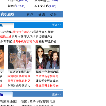
刘德华吧
(69854)
东方神起吧
(65744)
婚姻吧
(78544)
37℃女人吧
(6985)
商机在线
|
医 疗
健 康
保 健
更多>>
对口相声集
杜拉拉升职记
张震讲故事
红楼梦
-精绝古城
世界名著
平凡的世界
货币战争2
毒杀毒专家
经典手机游游格斗集
福彩3D走势图
情史
李冰冰被爆已婚
揭秘生父离婚内幕
孕
·
揭刘晓庆离婚内幕
·
李幼斌新恋情曝光
婚
·
周迅王艳婆媳相见
·
陆毅爱女照首曝光
折
·
刘嘉玲自曝正造人
·
陈好新男友被曝光
 后
更多>>
喂猕猴桃(图)
·
独家：章子怡带妈妈看电影