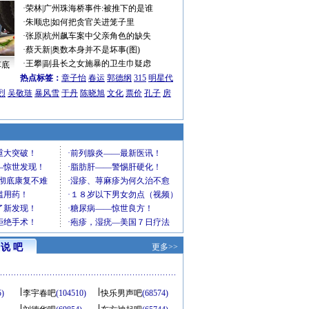
·
荣林
|
广州珠海桥事件:被推下的是谁
·
朱顺忠
|
如何把贪官关进笼子里
·
张原
|
杭州飙车案中父亲角色的缺失
·
蔡天新
|
奥数本身并不是坏事(图)
·
王攀
|
副县长之女施暴的卫生巾疑虑
车底
热点标签：
章子怡
春运
郭德纲
315
明星代
烈
吴敬琏
暴风雪
于丹
陈晓旭
文化
票价
孔子
房
说 吧
更多>>
5)
李宇春吧
(104510)
快乐男声吧
(68574)