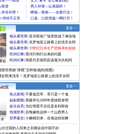
更多>>
镜头看世界
|
音乐喷泉广场竟然成了淋浴场
镜头看世界
|
克罗地亚公路赛上的洗车女郎
镜头看世界
|
19世纪日本生产恐怖孕妇娃娃
民间纪事
|
黑河打狗打出来的问题
民间纪事
|
明星代言假药应该视为共犯吗
聚会
秘那些美丽“床模”怎样炼成的(组图)
感女郎来洗车！克罗地亚公路赛上的洗车女郎
更多>>
焦点新闻
|
不要迷恋哥，哥只是一个鬼
贴贴图图
|
英媒评出2009年度搞怪发明
娱乐旮旯
|
当红明星不仅仅是名利双收
情感世界
|
后悔嫁给这样一个山西男人
型男索女
|
小糖精归来，在海边轻轻舞
口水
么出过国的人回来之后都会说中国不好