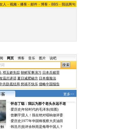
女人
-
视频
-
播客
-
邮件
-
博客
-
BBS
-
我说两句
闻
网页
博客
音乐
图片
说吧
长
邓玉娇失踪
朝鲜军事演习
日本兵赎罪
改温总讲话
夏日减肥秘方
日本瘦脸法
中共卧底结局
慈禧不快乐
侵略中国报告
更多>>
·
怀念丁聪：我以为那个老头永远不老
·
爱历史
|
年轻时代的毛泽东(组图)
·
曾鹏宇
|
雷人！我在绝对唱响做评委
·
爱历史
|
1977年华国锋视察大庆油田
接触
·
韩浩月
|
批评余秋雨是侮辱中国人？