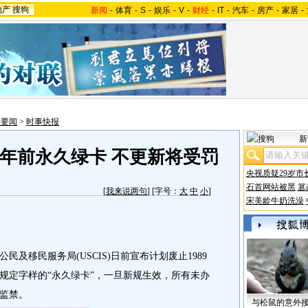
地产
搜狗
新闻
-
体育
-
S
-
娱乐
-
V
-
财经
-
IT
-
汽车
-
房产
-
家居
-
际要闻
>
时事快报
新
9年前永久绿卡 不更新将受罚
央视质疑29岁市
石首网站被黑
篡
[
我来说两句
] [字号：
大
中
小
]
宋美龄牛奶洗澡
移民服务局(USCIS)日前宣布计划废止1989
期规定字样的“永久绿卡”，一旦新规生效，所有未办
监禁。
与松鼠的意外