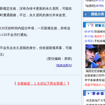
苏醒吧
(41523)
贴图吧
(68789)
规定生效，没有办绿卡更新的永久居民，可能在
搜狐分类
时遭遇困难，不过，永久居民的身分并未改变。
20天的时间内提出申请，一旦新规生效，持有这
·
听评书
|
郭德纲
-CIS不会另行通知。
·
听小说
|
鬼吹灯1
·
共享区
|
手机病
会失去永久居留的身分，但依据新规草案，可能
汉)
(责任编辑：房煜)
[
我来说两句
]
揭田壮壮徐帆
·
赵薇被爆已经怀
·
李宇春爆遭母逼
·
圣诞节明信片八
茶 余 饭
·
何炅获地产大亨