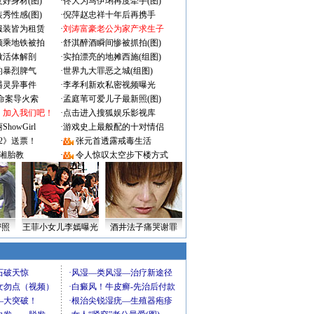
好身材(图)
·
佟大为马伊琍再度牵手(图)
秀性感(图)
·
倪萍赵忠祥十年后再携手
服装皆为租赁
·
刘涛富豪老公为家产求生子
颜乘地铁被拍
·
舒淇醉酒瞬间惨被抓拍(图)
做活体解剖
·
实拍漂亮的地摊西施(组图)
的暴烈脾气
·
世界九大罪恶之城(组图)
遇灵异事件
·
李孝利新欢私密视频曝光
成命案导火索
·
孟庭苇可爱儿子最新照(图)
：加入我们吧！
·
点击进入搜狐娱乐影视库
owGirl
·
游戏史上最般配的十对情侣
2》送票！
·
张元首透露戒毒生活
湘胎教
·
令人惊叹太空步下楼方式
密照
王菲小女儿李嫣曝光
酒井法子痛哭谢罪