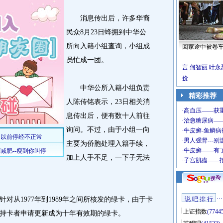
消息传出后，许多华裔
民众8月23日蜂拥到中华公
所向入籍小组查询，小组成
回家途中被卷
员忙成一团。
言
何智丽
叶永
价
中华公所入籍小组负责
精彩推荐
人陈传铭表示，23日相关消
息传出后，便有数十人前往
询问。不过，由于小组一向
主要为侨胞处理入籍手续，
加上人手不足，一下子无法
从1977年到1989年之间所核发的绿卡，由于卡
说 吧 排 行
上证指数
(7744
持卡者申请更新成为十年有效期的绿卡。