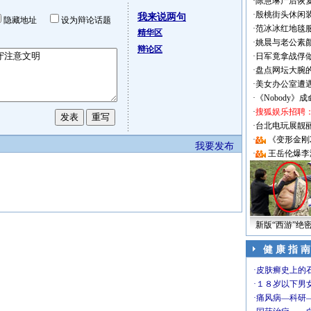
·
陈慧琳产后恢复
·
殷桃街头休闲装
我来说两句
隐藏地址
设为辩论话题
·
范冰冰红地毯
精华区
·
姚晨与老公素
辩论区
·
日军竟拿战俘
·
盘点网坛大腕
·
美女办公室遭
·
《Nobody》
·
搜狐娱乐招聘
·
台北电玩展靓丽Sh
·
《变形金刚
我要发布
·
王岳伦爆李
新版“西游”绝
健 康 指 南