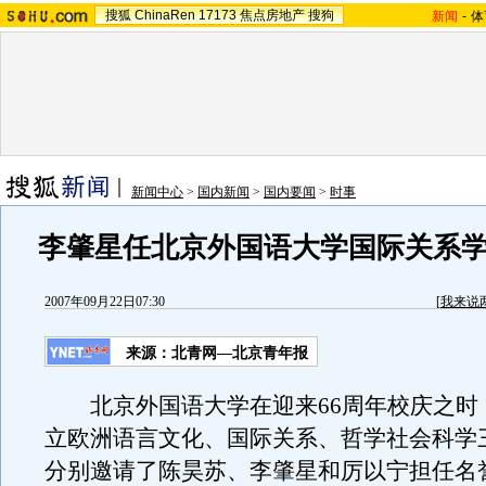
搜狐
ChinaRen
17173
焦点房地产
搜狗
新闻
-
体
新闻中心
>
国内新闻
>
国内要闻
>
时事
李肇星任北京外国语大学国际关系
2007年09月22日07:30
[
我来说
来源：北青网—北京青年报
北京外国语大学在迎来66周年校庆之时
立欧洲语言文化、国际关系、哲学社会科学
分别邀请了陈昊苏、李肇星和厉以宁担任名