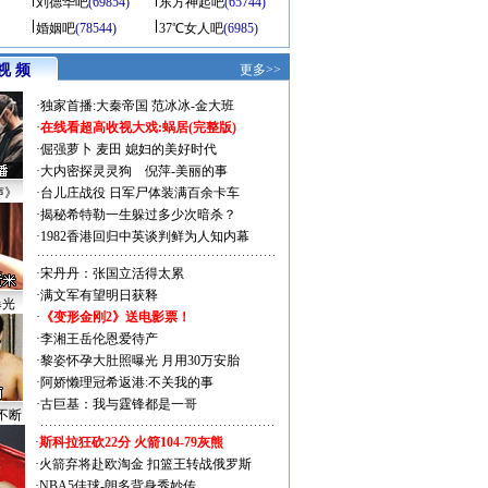
刘德华吧
(69854)
东方神起吧
(65744)
婚姻吧
(78544)
37℃女人吧
(6985)
视 频
更多>>
·
独家首播:大秦帝国
范冰冰-金大班
·
在线看超高收视大戏:
蜗居(完整版)
·
倔强萝卜
麦田
媳妇的美好时代
·
大内密探灵灵狗
倪萍-美丽的事
声》
·
台儿庄战役 日军尸体装满百余卡车
·
揭秘希特勒一生躲过多少次暗杀？
·
1982香港回归中英谈判鲜为人知内幕
·
宋丹丹：张国立活得太累
·
满文军有望明日获释
曝光
·
《变形金刚2》送电影票！
·
李湘王岳伦恩爱待产
·
黎姿怀孕大肚照曝光 月用30万安胎
·
阿娇懒理冠希返港:不关我的事
·
古巨基：我与霆锋都是一哥
不断
·
斯科拉狂砍22分 火箭104-79灰熊
·
火箭弃将赴欧淘金 扣篮王转战俄罗斯
·
NBA5佳球-朗多背身秀妙传