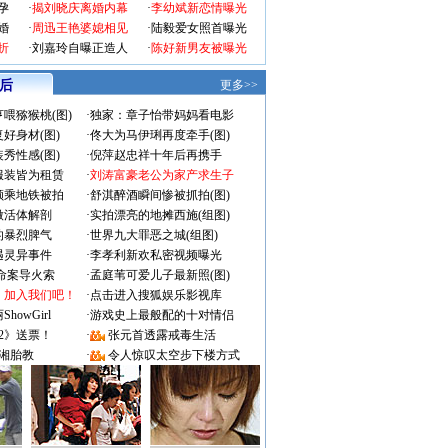
孕
·
揭刘晓庆离婚内幕
·
李幼斌新恋情曝光
婚
·
周迅王艳婆媳相见
·
陆毅爱女照首曝光
折
·
刘嘉玲自曝正造人
·
陈好新男友被曝光
 后
更多>>
喂猕猴桃(图)
·
独家：章子怡带妈妈看电影
好身材(图)
·
佟大为马伊琍再度牵手(图)
秀性感(图)
·
倪萍赵忠祥十年后再携手
服装皆为租赁
·
刘涛富豪老公为家产求生子
颜乘地铁被拍
·
舒淇醉酒瞬间惨被抓拍(图)
做活体解剖
·
实拍漂亮的地摊西施(组图)
的暴烈脾气
·
世界九大罪恶之城(组图)
遇灵异事件
·
李孝利新欢私密视频曝光
成命案导火索
·
孟庭苇可爱儿子最新照(图)
：加入我们吧！
·
点击进入搜狐娱乐影视库
owGirl
·
游戏史上最般配的十对情侣
2》送票！
·
张元首透露戒毒生活
湘胎教
·
令人惊叹太空步下楼方式