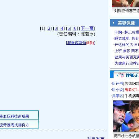
刘翔亚锦赛三
美容保健
[1] [
2
] [
3
] [
4
] [
5
] [
6
] [
下一页
]
·
丰胸--林志玲
(责任编辑：陈若冰)
·
睡觉减肥--瘦到
[
我来说两句
(8条)
]
·
开这样的店 日进
·
上班 兼职 两
·
健康与美丽完
·
为健康行业撑
·
听评书
|
郭德纲
·
听小说
|
鬼吹灯1
·
共享区
|
手机病
揭田壮壮徐帆
我要发布