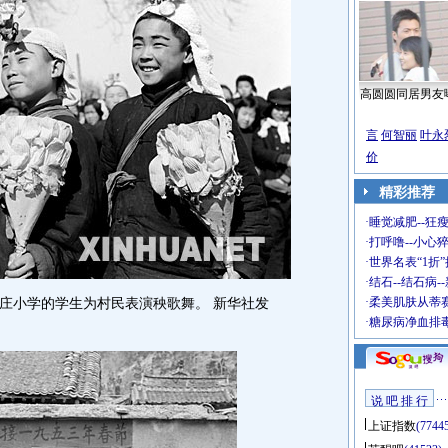
高圆圆同居男友
言
何智丽
叶永
价
精彩推荐
·
睡觉减肥--狂瘦
·
打呼噜--小心猝
·
世界名表“1折
·
结石--结石病-
·
柔美肌肤从蒂
庄小学的学生为村民表演秧歌舞。 新华社发
·
糖尿病净血排
说 吧 排 行
上证指数
(7744