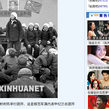
苏醒吧
(41523)
贴图吧
(68789)
最 热 
谍战大片-《风
闺房视频自拍
自爆捉奸后恶梦
村村民举行团拜。这是模范军属代表申纪兰在团拜