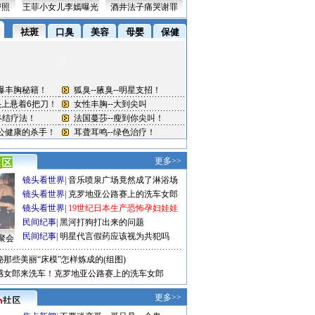
密照
王菲小女儿李嫣曝光
酒井法子痛哭谢罪
更多>>
镜头看世界
|
音乐喷泉广场竟然成了淋浴场
镜头看世界
|
克罗地亚公路赛上的洗车女郎
镜头看世界
|
19世纪日本生产恐怖孕妇娃娃
民间纪事
|
黑河打狗打出来的问题
民间纪事
|
明星代言假药应该视为共犯吗
聚会
秘那些美丽“床模”怎样炼成的(组图)
感女郎来洗车！克罗地亚公路赛上的洗车女郎
更多>>