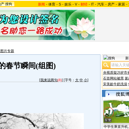
地产
搜狗
新闻
-
体育
-
S
-
娱乐
-
V
-
财经
-
IT
-
汽车
-
房产
-
家居
-
闻图片专题
新
的春节瞬间(组图)
央视质疑29岁市
石首网站被黑
篡
[
我来说两句
(8)
] [字号：
大
中
小
]
宋美龄牛奶洗澡
中学生乘直升机