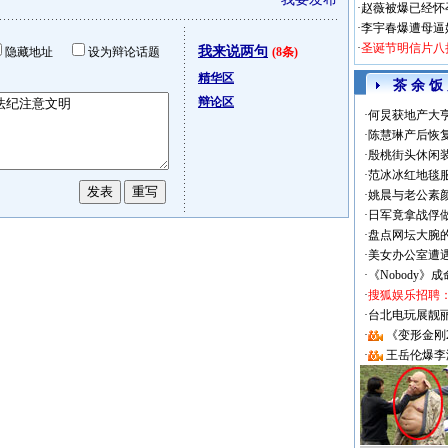
·
赵薇被爆已经怀
·
李宇春爆遭母逼
·
圣诞节明信片八
我来说两句
隐藏地址
设为辩论话题
(8条)
精华区
茶 余 饭
辩论区
·
何炅获地产大亨
·
陈慧琳产后恢复
·
殷桃街头休闲装
·
范冰冰红地毯
·
姚晨与老公素
·
日军竟拿战俘
·
盘点网坛大腕
·
美女办公室遭
·
《Nobody》
·
搜狐娱乐招聘
·
台北电玩展靓丽Sh
·
《变形金刚
·
王岳伦爆李