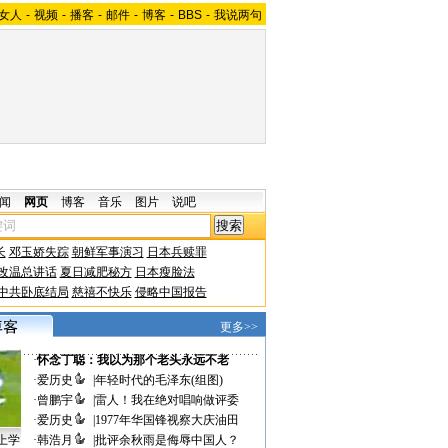
女人
-
视频
-
播客
-
邮件
-
博客
-
BBS
-
我说两句
闻
网页
博客
音乐
图片
说吧
长
邓玉娇失踪
朝鲜军事演习
日本兵赎罪
改温总讲话
夏日减肥秘方
日本瘦脸法
中共卧底结局
慈禧不快乐
侵略中国报告
更多>>
·
怀念丁聪：我以为那个老头永远不老
·
爱历史
|
年轻时代的毛泽东(组图)
·
曾鹏宇
|
雷人！我在绝对唱响做评委
·
爱历史
|
1977年华国锋视察大庆油田
上学
·
韩浩月
|
批评余秋雨是侮辱中国人？