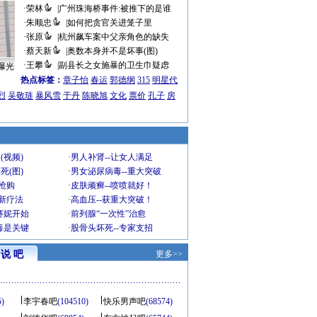
·
荣林
|
广州珠海桥事件:被推下的是谁
·
朱顺忠
|
如何把贪官关进笼子里
·
张原
|
杭州飙车案中父亲角色的缺失
·
蔡天新
|
奥数本身并不是坏事(图)
·
王攀
|
副县长之女施暴的卫生巾疑虑
曝光
热点标签：
章子怡
春运
郭德纲
315
明星代
烈
吴敬琏
暴风雪
于丹
陈晓旭
文化
票价
孔子
房
(视频)
·
男人补肾--让女人满足
死(图)
·
男女泌尿病毒--重大突破
”抢购
·
皮肤顽癣--喷喷就好！
-新疗法
·
高血压--获重大突破！
赛妮开始
·
前列腺“一次性”治愈
毒是关键
·
股骨头坏死--专家支招
说 吧
更多>>
5)
李宇春吧
(104510)
快乐男声吧
(68574)