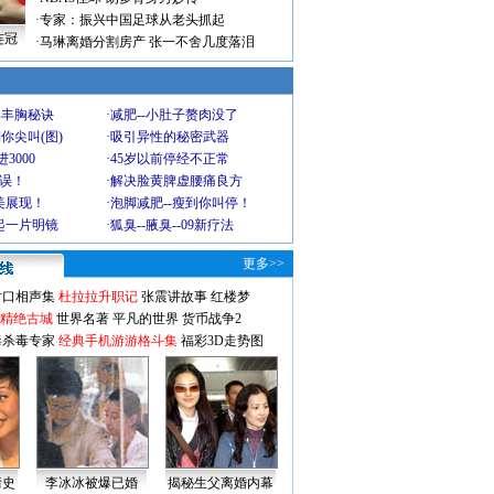
·
专家：振兴中国足球从老头抓起
连冠
·
马琳离婚分割房产 张一不舍几度落泪
爆丰胸秘诀
·
减肥--小肚子赘肉没了
你尖叫(图)
·
吸引异性的秘密武器
3000
·
45岁以前停经不正常
不误！
·
解决脸黄脾虚腰痛良方
美展现！
·
泡脚减肥--瘦到你叫停！
起一片明镜
·
狐臭--腋臭--09新疗法
更多>>
对口相声集
杜拉拉升职记
张震讲故事
红楼梦
-精绝古城
世界名著
平凡的世界
货币战争2
毒杀毒专家
经典手机游游格斗集
福彩3D走势图
情史
李冰冰被爆已婚
揭秘生父离婚内幕