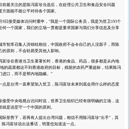
前最关注的是陈冯富珍当选后，在处理公共卫生和食品安全问题
度方面能不能公平对待各个国家。
9日接受媒体访问时重申，“我是一个国际公务员，我是为世卫193个
任何一个国家，我们的立场一贯都是要求国家与我们分享信息及分享
市智库召集人洪锦铉相信，中国政府不会令自己的人没面子，而陈
己的原则，不会轻易受其他人影响。
富珍在香港当卫生署署长时，香港的食品、药品，很多都是从内地
内地的蔬菜都达不到香港政府的目标，残留的农药严重超标，结果陈冯
们进口，而不是帮内地隐瞒。”
点是台湾一直希望加入世卫，陈冯富珍未来到底会用什么样的态度
珍接受中央电视台访问时说，世界卫生组织已经有很明确的立场，这
那就是说坚守一个中国的原则。
形势下，若再有人提出台湾问题，相信不用陈冯富珍“出手”，其
”，陈冯富珍说出这番话，明显也知道这一点。