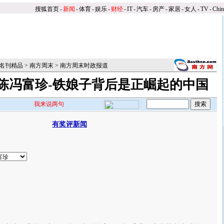
搜狐首页
-
新闻
-
体育
-
娱乐
-
财经
-
IT
-
汽车
-
房产
-
家居
-
女人
-
TV
-
Chi
名刊精品
>
南方周末
>
南方周末时政报道
陈冯富珍-铁娘子背后是正崛起的中国
我来说两句
有奖评新闻