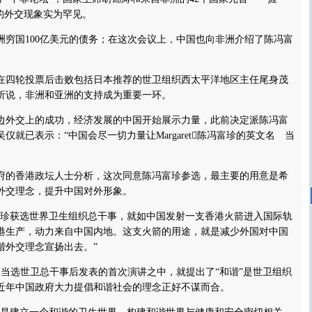
的外交现象实为罕见。
国100亿美元的债务；在这次会议上，中国也向非洲介绍了陈冯富
四轮投票后击败包括日本推荐的世卫组织西太平洋地区主任尾身茂
析说，非洲和亚洲的支持成为重要一环。
外交上的成功，经济发展的中国开始展示力量，此前决定派陈冯富
仪就已表示：“中国会尽一切力量让Margaret陈冯富珍的英文名 当
的香港政坛人士分析，这次同意陈冯富珍参选，最主要的用意是希
外交理念，提升中国对外形象。
获选世界卫生组织总干事，就如中国发射一支香港火箭进入国际轨
港生产，动力来自中国内地。这支火箭的用途，就是减少外国对中国
谐外交理念宣扬出去。”
当选世卫总干事后发表的首次演讲之中，就提出了“和谐”是世卫组织
近年中国政府大力提倡和谐社会的理念正好不谋而合。