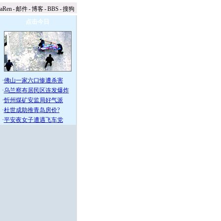
naRen
-
邮件
-
博客
-
BBS
-
搜狗
点击今日
·
佛山一家六口惨遭杀害
·
乌兰察布居民区连发爆炸
·
忻州煤矿安监局好气派
·
杜世成助推青岛房价?
·
平安夜女子遭遇飞车党