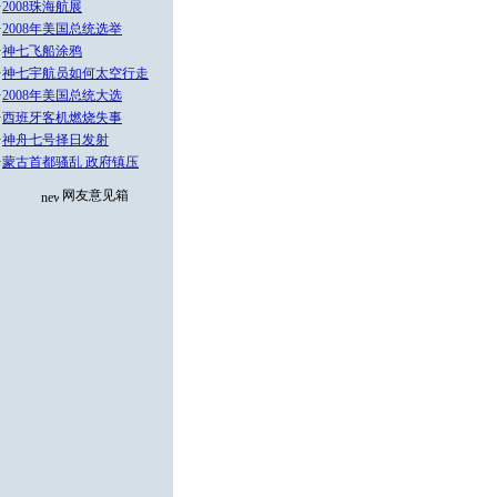
·
2008珠海航展
·
2008年美国总统选举
·
神七飞船涂鸦
·
神七宇航员如何太空行走
·
2008年美国总统大选
·
西班牙客机燃烧失事
·
神舟七号择日发射
·
蒙古首都骚乱 政府镇压
网友意见箱