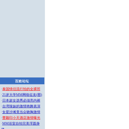
百姓论坛
·
泰国情侣流行拍的全裸照
·
21岁大学MM网络征友(图)
·
日本超女选秀必须亮内裤
·
台湾辣妹的激情艳舞表演
·
女星沙滩竟当众吻胸激情
·
曹颖印小天酒店激情曝光
·
MM浴室自拍完美浑圆身