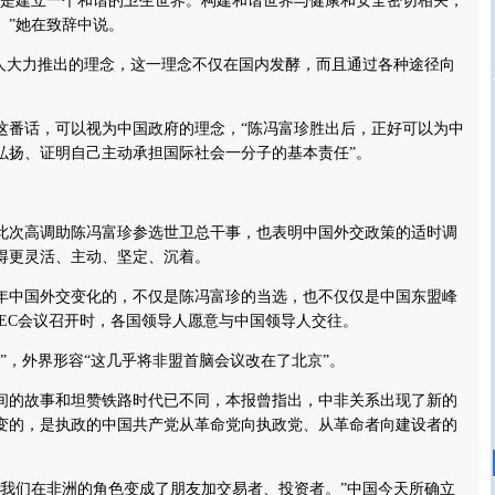
建立一个和谐的卫生世界。构建和谐世界与健康和安全密切相关，
。”她在致辞中说。
大力推出的理念，这一理念不仅在国内发酵，而且通过各种途径向
话，可以视为中国政府的理念，“陈冯富珍胜出后，正好可以为中
弘扬、证明自己主动承担国际社会一分子的基本责任”。
次高调助陈冯富珍参选世卫总干事，也表明中国外交政策的适时调
得更灵活、主动、坚定、沉着。
年中国外交变化的，不仅是陈冯富珍的当选，也不仅仅是中国东盟峰
PEC会议召开时，各国领导人愿意与中国领导人交往。
”，外界形容“这几乎将非盟首脑会议改在了北京”。
间的故事和坦赞铁路时代已不同，本报曾指出，中非关系出现了新的
变的，是执政的中国共产党从革命党向执政党、从革命者向建设者的
们在非洲的角色变成了朋友加交易者、投资者。”中国今天所确立