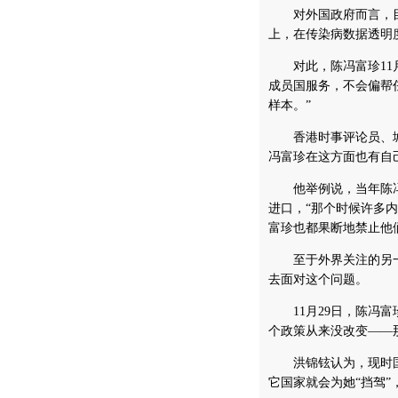
对外国政府而言，目
上，在传染病数据透明
对此，陈冯富珍11月
成员国服务，不会偏帮
样本。”
香港时事评论员、城
冯富珍在这方面也有自
他举例说，当年陈冯
进口，“那个时候许多
富珍也都果断地禁止他
至于外界关注的另一
去面对这个问题。
11月29日，陈冯富
个政策从来没改变——
洪锦铉认为，现时国际
它国家就会为她“挡驾