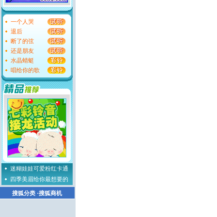
一个人哭
退后
断了的弦
还是朋友
水晶蜻蜓
唱给你的歌
迷糊娃娃可爱粉红卡通
四季美眉给你最想要的
搜狐分类
·
搜狐商机