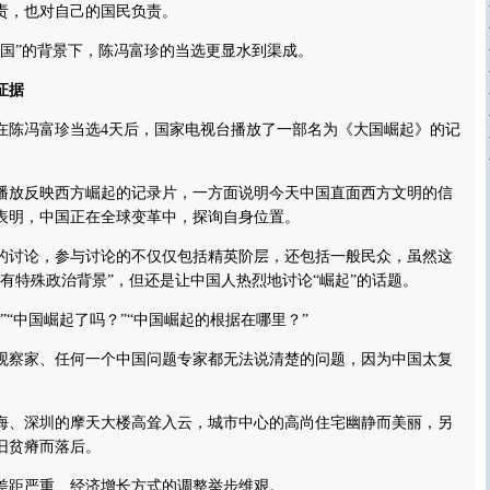
责，也对自己的国民负责。
”的背景下，陈冯富珍的当选更显水到渠成。
证据
冯富珍当选4天后，国家电视台播放了一部名为《大国崛起》的记
放反映西方崛起的记录片，一方面说明今天中国直面西方文明的信
表明，中国正在全球变革中，探询自身位置。
讨论，参与讨论的不仅仅包括精英阶层，还包括一般民众，虽然这
有特殊政治背景”，但还是让中国人热烈地讨论“崛起”的话题。
“中国崛起了吗？”“中国崛起的根据在哪里？”
察家、任何一个中国问题专家都无法说清楚的问题，因为中国太复
、深圳的摩天大楼高耸入云，城市中心的高尚住宅幽静而美丽，另
旧贫瘠而落后。
距严重、经济增长方式的调整举步维艰。