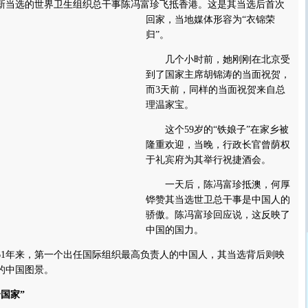
新当选的世界卫生组织总干事陈冯富珍飞抵香港。
这是其当选后首次
回家，当地媒体形容为“衣锦荣
归”。
几个小时前，她刚刚在北京受
到了国家主席胡锦涛的当面祝贺，
而3天前，同样的当面祝贺来自总
理温家宝。
这个59岁的“铁娘子”在家乡被
隆重欢迎，当晚，行政长官曾荫权
于礼宾府为其举行祝捷酒会。
一天后，陈冯富珍抵澳，何厚
铧赞其当选世卫总干事是中国人的
骄傲。陈冯富珍回应说，这反映了
中国的国力。
年来，第一个出任国际组织最高负责人的中国人，其当选背后则映
的中国图景。
国家”