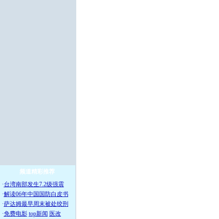
频道精彩推荐
·
台湾南部发生7.2级强震
·
解读06年中国国防白皮书
·
萨达姆最早周末被处绞刑
·
免费电影
top新闻
医改