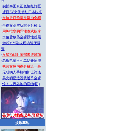
体
·
实拍泰国真正色情红灯区
·
裸拼AV女优翁红日本脱光
·
女孩旅店偷情被暗拍全程
·
半裸女高空玩跳伞乳横飞
·
用胸推拿的异性泰式按摩
·
李倩蓉放荡全裸照性感照
·
游戏MM选拔现场随便碰
臀
·
女星拍戏时胸部惨遭蹂躏
·
老板电脑里和二奶开房照
·
视频女屋内裸身挑逗一幕
·
无耻病人手机拍护士裙底
·
美女明星透视装近乎全裸
·
惊！世界各地的怪物(图)
娱乐基地