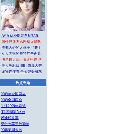
·
AV女优圣诞装自拍写真
·
国外球迷怎么恶搞火箭队
·
震撼人心的人体干尸[图]
·
女人内裤的奇特广告创意
·
明星最近流行黄金甲造型
·
美人鱼彩绘
朝比奈真人秀
·
宠物连连看
合金弹头游戏
热点专题
·
2009年全国两会
·
2009全国两会
·
关注2009年春运
·
"团团圆圆"赴台
·
燃油税改革
·
纪念改革开放30年
·
2008美国大选