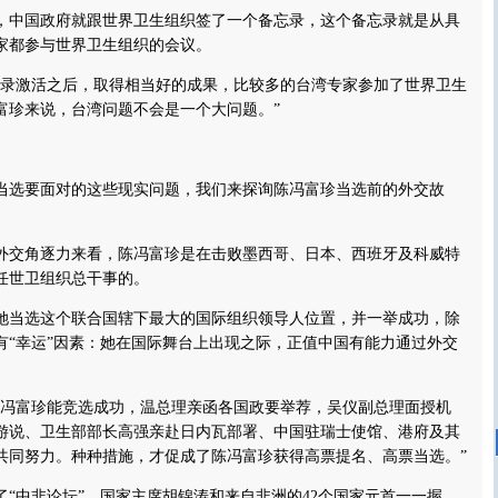
中国政府就跟世界卫生组织签了一个备忘录，这个备忘录就是从具
家都参与世界卫生组织的会议。
激活之后，取得相当好的成果，比较多的台湾专家参加了世界卫生
富珍来说，台湾问题不会是一个大问题。”
选要面对的这些现实问题，我们来探询陈冯富珍当选前的外交故
交角逐力来看，陈冯富珍是在击败墨西哥、日本、西班牙及科威特
任世卫组织总干事的。
当选这个联合国辖下最大的国际组织领导人位置，并一举成功，除
有“幸运”因素：她在国际舞台上出现之际，正值中国有能力通过外交
富珍能竞选成功，温总理亲函各国政要举荐，吴仪副总理面授机
国游说、卫生部部长高强亲赴日内瓦部署、中国驻瑞士使馆、港府及其
共同努力。种种措施，才促成了陈冯富珍获得高票提名、高票当选。”
“中非论坛”，国家主席胡锦涛和来自非洲的42个国家元首一一握