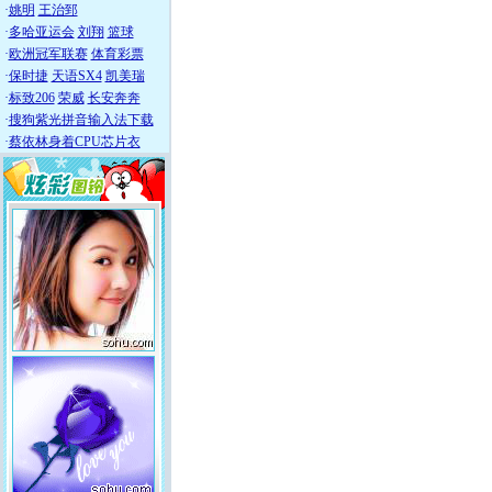
·
姚明
王治郅
·
多哈亚运会
刘翔
篮球
·
欧洲冠军联赛
体育彩票
·
保时捷
天语SX4
凯美瑞
·
标致206
荣威
长安奔奔
·
搜狗紫光拼音输入法下载
·
蔡依林身着CPU芯片衣