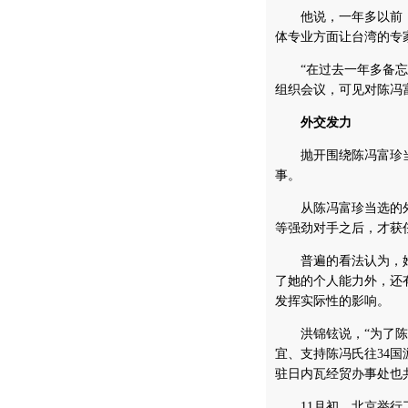
他说，一年多以前，
体专业方面让台湾的专
“在过去一年多备忘录
组织会议，可见对陈冯
外交发力
抛开围绕陈冯富珍当
事。
从陈冯富珍当选的外
等强劲对手之后，才获
普遍的看法认为，她
了她的个人能力外，还
发挥实际性的影响。
洪锦铉说，“为了陈冯
宜、支持陈冯氏往34
驻日内瓦经贸办事处也
11月初，北京举行了