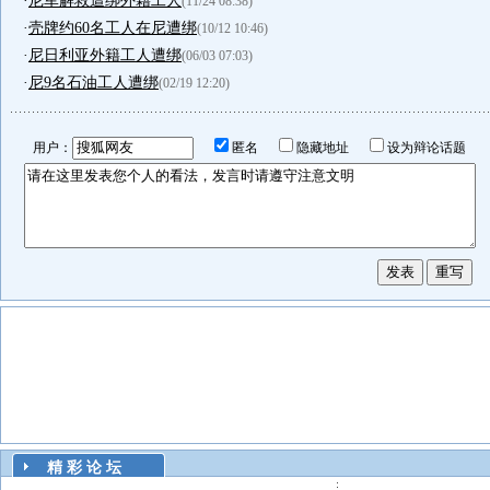
·
尼军解救遭绑外籍工人
(11/24 08:38)
·
壳牌约60名工人在尼遭绑
(10/12 10:46)
·
尼日利亚外籍工人遭绑
(06/03 07:03)
·
尼9名石油工人遭绑
(02/19 12:20)
用户：
匿名
隐藏地址
设为辩论话题
精 彩 论 坛