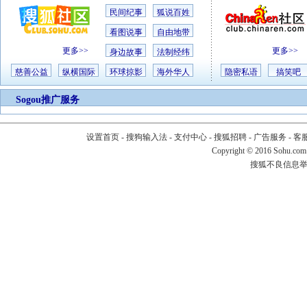
民间纪事
狐说百姓
看图说事
自由地带
更多>>
更多>>
身边故事
法制经纬
慈善公益
纵横国际
环球掠影
海外华人
隐密私语
搞笑吧
Sogou推广服务
设置首页
-
搜狗输入法
-
支付中心
-
搜狐招聘
-
广告服务
-
客
Copyright
©
2016 Sohu.com
搜狐不良信息