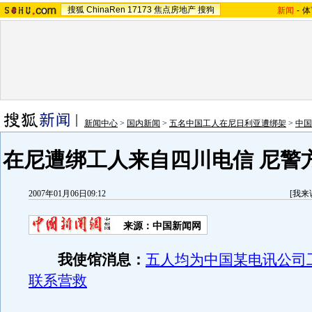
搜狐
ChinaRen
17173
焦点房地产
搜狗
新闻
-
体
新闻中心
>
国内新闻
>
五名中国工人在尼日利亚遭绑架
>
中国
在尼遭绑工人来自四川电信 尼警
2007年01月06日09:12
[
我来
来源：中国新闻网
我使馆消息：
五人均为中国某电讯公司
联系营救