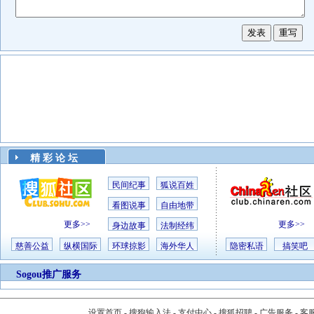
精 彩 论 坛
民间纪事
狐说百姓
看图说事
自由地带
更多>>
更多>>
身边故事
法制经纬
慈善公益
纵横国际
环球掠影
海外华人
隐密私语
搞笑吧
Sogou推广服务
设置首页
-
搜狗输入法
-
支付中心
-
搜狐招聘
-
广告服务
-
客