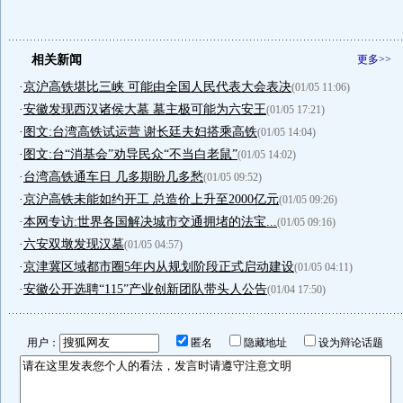
相关新闻
更多>>
·
京沪高铁堪比三峡 可能由全国人民代表大会表决
(01/05 11:06)
·
安徽发现西汉诸侯大墓 墓主极可能为六安王
(01/05 17:21)
·
图文:台湾高铁试运营 谢长廷夫妇搭乘高铁
(01/05 14:04)
·
图文:台“消基会”劝导民众“不当白老鼠”
(01/05 14:02)
·
台湾高铁通车日 几多期盼几多愁
(01/05 09:52)
·
京沪高铁未能如约开工 总造价上升至2000亿元
(01/05 09:26)
·
本网专访:世界各国解决城市交通拥堵的法宝...
(01/05 09:16)
·
六安双墩发现汉墓
(01/05 04:57)
·
京津冀区域都市圈5年内从规划阶段正式启动建设
(01/05 04:11)
·
安徽公开选聘“115”产业创新团队带头人公告
(01/04 17:50)
用户：
匿名
隐藏地址
设为辩论话题