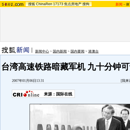
搜狐
ChinaRen
17173
焦点房地产
搜狗
新闻
-
体
新闻中心
>
国内新闻
>
国内要闻
>
港澳台
台湾高速铁路暗藏军机 九十分钟可
2007年01月06日13:31
[
我来
来源：国际在线