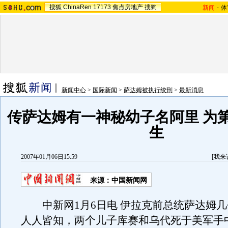
搜狐
ChinaRen
17173
焦点房地产
搜狗
新闻
-
体
新闻中心
>
国际新闻
>
萨达姆被执行绞刑
>
最新消息
传萨达姆有一神秘幼子名阿里 为
生
2007年01月06日15:59
[
我来
来源：中国新闻网
中新网1月6日电 伊拉克前总统萨达姆几
人人皆知，两个儿子库赛和乌代死于美军手