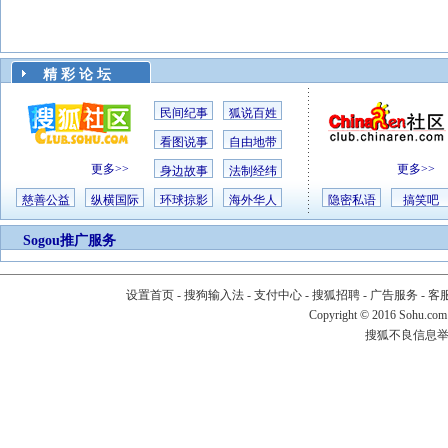
精 彩 论 坛
民间纪事
狐说百姓
看图说事
自由地带
更多>>
更多>>
身边故事
法制经纬
慈善公益
纵横国际
环球掠影
海外华人
隐密私语
搞笑吧
Sogou推广服务
设置首页
-
搜狗输入法
-
支付中心
-
搜狐招聘
-
广告服务
-
客
Copyright
©
2016 Sohu.com
搜狐不良信息