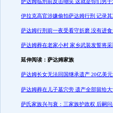
萨达姆临刑前反击嘲笑 这就是你们男子
伊拉克高官涉嫌偷拍萨达姆行刑 记录其
萨达姆行刑前一夜受看守折磨 没有进食
萨达姆葬在老家小村 家乡武装发誓将采
延伸阅读：萨达姆家族
萨达姆长女无法回国继承遗产 20亿美
萨达姆葬在儿子墓穴旁 遗产全部留给大
萨氏家族兴与衰：三家族护政权 后嗣问