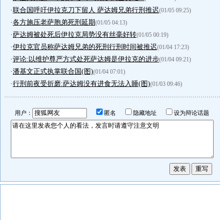
·
联合国呼吁伊拉克刀下留人 萨达姆兄弟行刑推迟
(01/05 09:25)
·
各方施压老萨胞弟死刑延期
(01/05 04:13)
·
萨达姆被处死后伊拉克局势没有丝毫好转
(01/05 00:19)
·
伊拉克官员称萨达姆兄弟的死刑行刑时间被推迟
(01/04 17:23)
·
评论:以维护尊严方式处死萨达姆是伊拉克的进步
(01/04 09:21)
·
潘基文正式执掌联合国(图)
(01/04 07:01)
·
行刑前夜受折磨:萨达姆没有进食无法入睡(图)
(01/03 09:46)
用户：
匿名
隐藏地址
设为辩论话题