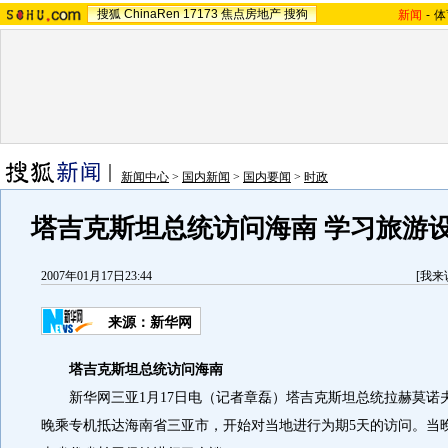
搜狐
ChinaRen
17173
焦点房地产
搜狗
新闻
-
体
新闻中心
>
国内新闻
>
国内要闻
>
时政
塔吉克斯坦总统访问海南 学习旅游
2007年01月17日23:44
[
我来
来源：新华网
塔吉克斯坦总统访问海南
新华网三亚1月17日电（记者章磊）塔吉克斯坦总统拉赫莫诺夫
晚乘专机抵达海南省三亚市，开始对当地进行为期5天的访问。当