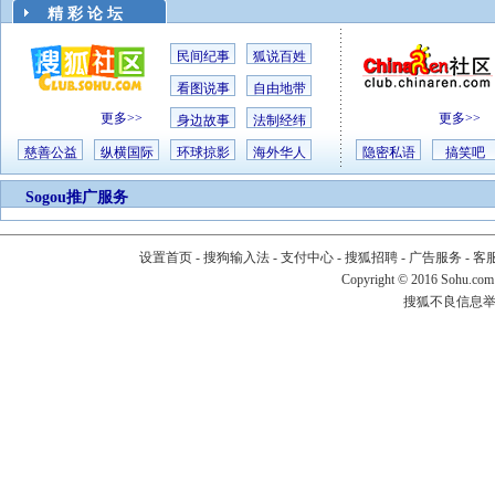
精 彩 论 坛
民间纪事
狐说百姓
看图说事
自由地带
更多>>
更多>>
身边故事
法制经纬
慈善公益
纵横国际
环球掠影
海外华人
隐密私语
搞笑吧
Sogou推广服务
设置首页
-
搜狗输入法
-
支付中心
-
搜狐招聘
-
广告服务
-
客
Copyright
©
2016 Sohu.com
搜狐不良信息