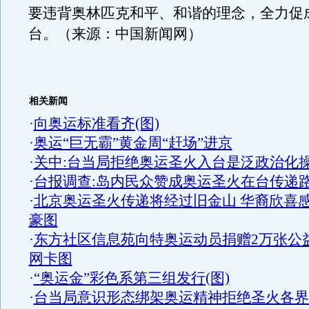
要违背奥林匹克和平、和谐的理念，全力促
台。（来源：中国新闻网）
相关新闻
·
向奥运标准看齐(图)
·
奥运“巨无霸”黄金周“赶场”进京
·
关中:台当局拒绝奥运圣火入台是泛政治化
·
台报调查:岛内民众赞成奥运圣火在台传递
·
北京奥运圣火传递将经过旧金山 华裔欣喜
豪图
·
东方社区信息苑向特奥运动员捐赠2万张公
网卡图
·
“奥运金”彩色系第三组发行(图)
·
台当局意识形态绑架奥运精神拒绝圣火各界