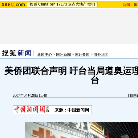
搜狐
ChinaRen
17173
焦点房地产
搜狗
新闻
-
体
新闻中心
>
国际新闻
>
国际要闻
>
域外华闻
美侨团联合声明 吁台当局遵奥运
台
2007年04月28日15:48
[
我来
来源：中国新闻网