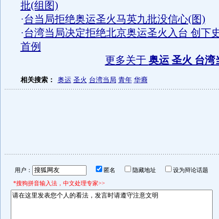
批(组图)
·
台当局拒绝奥运圣火马英九批没信心(图)
·
台湾当局决定拒绝北京奥运圣火入台 创下
首例
更多关于
奥运 圣火 台湾
相关搜索：
奥运
圣火
台湾当局
青年
华裔
用户：
匿名
隐藏地址
设为辩论话题
*搜狗拼音输入法，中文处理专家>>