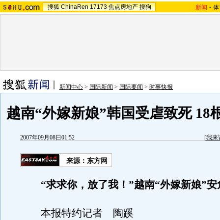
搜狐
ChinaRen
17173
焦点房地产
搜狗
新闻
-
体
新闻中心
>
国际新闻
>
国际要闻
>
时事快报
越南“外嫁新娘”韩国受虐致死 1
2007年09月08日01:52
[
我来
来源：东方网
“求求你，放了我！”越南“外嫁新娘”安
本报特约记者 陶蹊