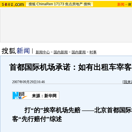
搜狐
ChinaRen
17173
焦点房地产
搜狗
新闻
-
体
新闻中心
>
国内新闻
>
国内要闻
>
时事
首都国际机场承诺：如有出租车宰客
2007年09月29日16:46
[
我来
来源：新华网
打“的”挨宰机场先赔 ——北京首都国
客“先行赔付”综述